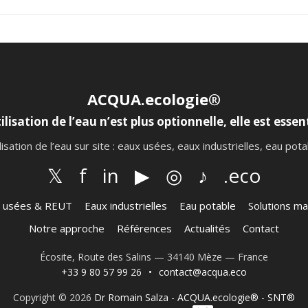
ACQUA.ecologie®
ilisation de l’eau n’est plus optionnelle, elle est essent
lisation de l’eau sur site : eaux usées, eaux industrielles, eau po
𝕏
f
in
▶
◎
♪
.eco
 usées & REUT
Eaux industrielles
Eau potable
Solutions ma
Notre approche
Références
Actualités
Contact
Écosite, Route des Salins — 34140 Mèze — France
+33 9 80 57 99 26
•
contact@acqua.eco
Copyright © 2026
Dr Romain Salza
-
ACQUA.ecologie®
-
SNT®