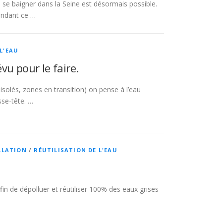
s, se baigner dans la Seine est désormais possible.
endant ce …
L'EAU
vu pour le faire.
isolés, zones en transition) on pense à l’eau
sse-tête. …
LLATION
/
RÉUTILISATION DE L'EAU
afin de dépolluer et réutiliser 100% des eaux grises