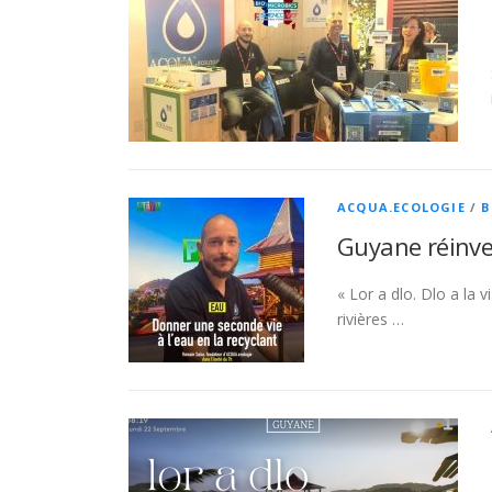
ACQUA.ECOLOGIE
/
B
Guyane réinve
« Lor a dlo. Dlo a la v
rivières …