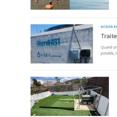
ACQUA.E
Traite
Quand on 
potable, 