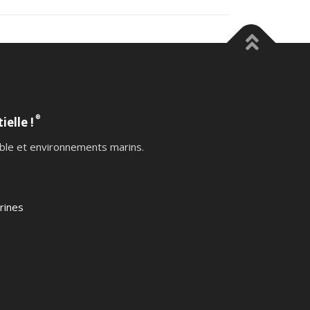
®
ielle !
table et environnements marins.
rines