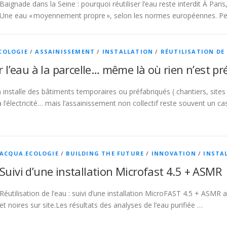
Baignade dans la Seine : pourquoi réutiliser l’eau reste interdit À Pari
Une eau « moyennement propre », selon les normes européennes. P
COLOGIE
/
ASSAINISSEMENT
/
INSTALLATION
/
RÉUTILISATION DE 
r l’eau à la parcelle… même là où rien n’est pré
installe des bâtiments temporaires ou préfabriqués ( chantiers, sites 
à l’électricité… mais l’assainissement non collectif reste souvent un ca
ACQUA.ECOLOGIE
/
BUILDING THE FUTURE
/
INNOVATION
/
INSTA
Suivi d’une installation Microfast 4.5 + ASMR
Réutilisation de l’eau : suivi d’une installation MicroFAST 4.5 + ASMR 
et noires sur site.Les résultats des analyses de l’eau purifiée …