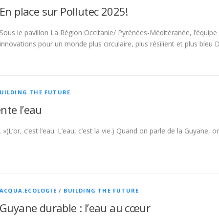
En place sur Pollutec 2025!
Sous le pavillon La Région Occitanie/ Pyrénées-Méditéranée, l’équipe
innovations pour un monde plus circulaire, plus résilient et plus bleu 
UILDING THE FUTURE
nte l’eau
i. »(L’or, c’est l’eau. L’eau, c’est la vie.) Quand on parle de la Guyane
ACQUA.ECOLOGIE
/
BUILDING THE FUTURE
Guyane durable : l’eau au cœur