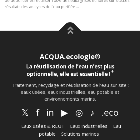
de dépolluer et réutiliser 100% des eaux grises et noires sur site.Les
résultats des analyses de l’eau purifiée …
ACQUA.ecologie®
La réutilisation de l’eau n’est plus
®
optionnelle, elle est essentielle !
Traitement, recyclage et réutilisation de l’eau sur site :
eaux usées, eaux industrielles, eau potable et
environnements marins.
𝕏
f
in
▶
◎
♪
.eco
Eaux usées & REUT
Eaux industrielles
Eau
potable
Solutions marines