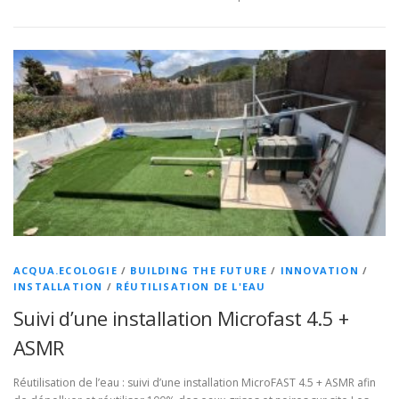
ACQUA.ECOLOGIE
/
BUILDING THE FUTURE
/
INNOVATION
/
INSTALLATION
/
RÉUTILISATION DE L'EAU
Suivi d’une installation Microfast 4.5 +
ASMR
Réutilisation de l’eau : suivi d’une installation MicroFAST 4.5 + ASMR afin