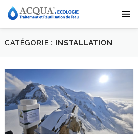
Menu
EXPERTISES
SOLUTIONS
APPLICATIONS
CATÉGORIE :
INSTALLATION
RÉALISATIONS
INNOVATIONS
LE GROUPE
RESSOURCES
CONTACT
ACQUA-SHOP