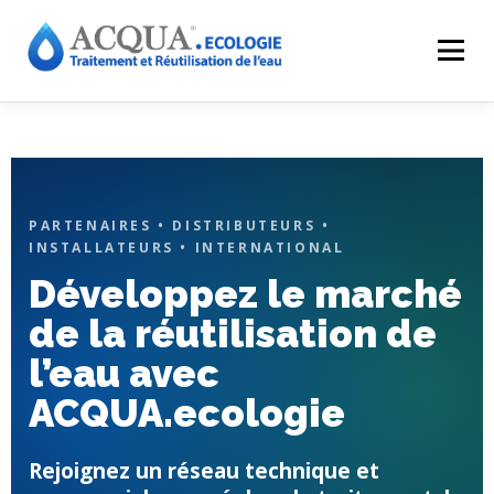
Menu
EXPERTISES
SOLUTIONS
APPLICATIONS
RÉALISATIONS
INNOVATIONS
LE GROUPE
PARTENAIRES • DISTRIBUTEURS •
INSTALLATEURS • INTERNATIONAL
Développez le marché
RESSOURCES
CONTACT
ACQUA-SHOP
de la réutilisation de
l’eau avec
ACQUA.ecologie
Rejoignez un réseau technique et