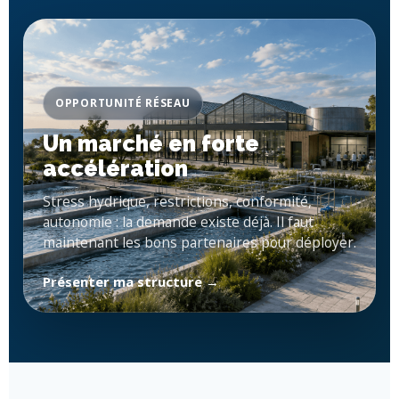
OPPORTUNITÉ RÉSEAU
Un marché en forte
accélération
Stress hydrique, restrictions, conformité,
autonomie : la demande existe déjà. Il faut
maintenant les bons partenaires pour déployer.
Présenter ma structure →