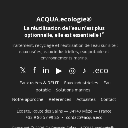
ACQUA.ecologie®
La réutilisation de l’eau n’est plus
®
optionnelle, elle est essentielle !
Traitement, recyclage et réutilisation de l’eau sur site :
eaux usées, eaux industrielles, eau potable et
environnements marins.
𝕏
f
in
▶
◎
♪
.eco
Eaux usées & REUT
Eaux industrielles
Eau
potable
Solutions marines
Notre approche
Références
Actualités
Contact
Écosite, Route des Salins — 34140 Mèze — France
+33 9 80 57 99 26
•
contact@acqua.eco
Copyright © 2026
Dr Romain Salza
-
ACQUA.ecologie®
-