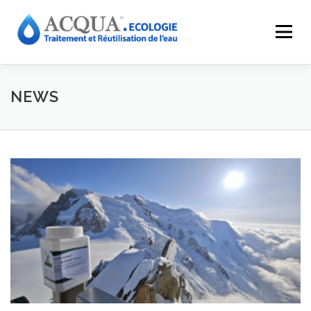
Menu
EXPERTISES
SOLUTIONS
APPLICATIONS
NEWS
RÉALISATIONS
INNOVATIONS
LE GROUPE
RESSOURCES
CONTACT
ACQUA-SHOP