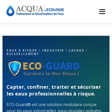
Menu
EXPERTISES
SOLUTIONS
APPLICATIONS
RÉALISATIONS
INNOVATIONS
LE GROUPE
EAUX À RISQUE • INDUSTRIE • LAVAGE •
RUISSELLEMENT
RESSOURCES
CONTACT
ACQUA-SHOP
ECO-Guard®
Capter, confiner, traiter et sécuriser
les eaux professionnelles à risque.
ECO-Guard® est une solution modulaire conçue
pour les eaux industrielles, eaux pluviales polluées,