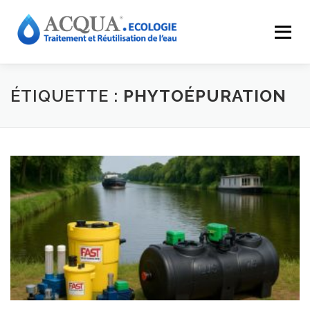
Menu
EXPERTISES
SOLUTIONS
APPLICATIONS
ÉTIQUETTE :
PHYTOÉPURATION
RÉALISATIONS
INNOVATIONS
LE GROUPE
RESSOURCES
CONTACT
ACQUA-SHOP