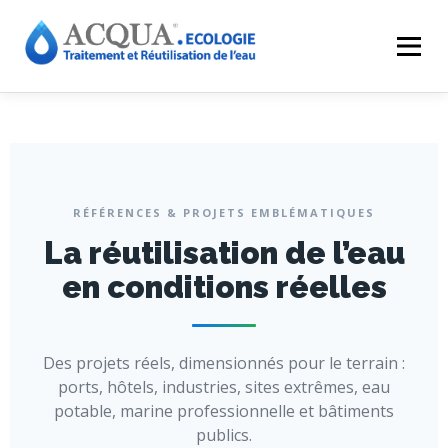
Menu
EXPERTISES
SOLUTIONS
APPLICATIONS
RÉALISATIONS
INNOVATIONS
LE GROUPE
RÉFÉRENCES & PROJETS EMBLÉMATIQUES
La réutilisation de l’eau
RESSOURCES
CONTACT
ACQUA-SHOP
en conditions réelles
Des projets réels, dimensionnés pour le terrain :
ports, hôtels, industries, sites extrêmes, eau
potable, marine professionnelle et bâtiments
publics.