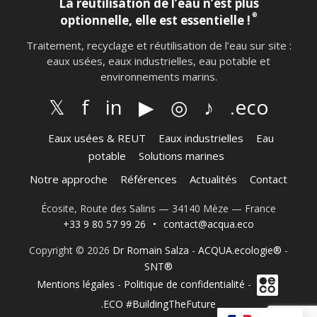
La réutilisation de l’eau n’est plus
®
optionnelle, elle est essentielle !
Traitement, recyclage et réutilisation de l’eau sur site :
eaux usées, eaux industrielles, eau potable et
environnements marins.
𝕏
f
in
▶
◎
♪
.eco
Eaux usées & REUT
Eaux industrielles
Eau
potable
Solutions marines
Notre approche
Références
Actualités
Contact
Écosite, Route des Salins — 34140 Mèze — France
+33 9 80 57 99 26
•
contact@acqua.eco
Copyright © 2026
Dr Romain Salza
-
ACQUA.ecologie®
-
SNT®
Mentions légales
-
Politique de confidentialité
-
.ECO #BuildingTheFuture