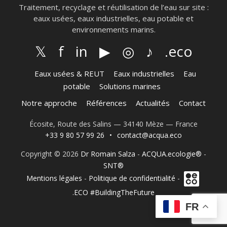
Traitement, recyclage et réutilisation de l’eau sur site :
eaux usées, eaux industrielles, eau potable et
environnements marins.
𝕏
f
in
▶
◎
♪
.eco
Eaux usées & REUT
Eaux industrielles
Eau
potable
Solutions marines
Notre approche
Références
Actualités
Contact
Écosite, Route des Salins — 34140 Mèze — France
+33 9 80 57 99 26
•
contact@acqua.eco
Copyright © 2026
Dr Romain Salza
-
ACQUA.ecologie®
-
SNT®
Mentions légales
-
Politique de confidentialité
-
.ECO #BuildingTheFuture
FR