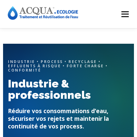
Menu
EXPERTISES
SOLUTIONS
APPLICATIONS
RÉALISATIONS
INNOVATIONS
LE GROUPE
INDUSTRIE • PROCESS • RECYCLAGE •
EFFLUENTS À RISQUE • FORTE CHARGE •
CONFORMITÉ
Industrie &
RESSOURCES
CONTACT
ACQUA-SHOP
professionnels
Réduire vos consommations d’eau,
sécuriser vos rejets et maintenir la
continuité de vos process.