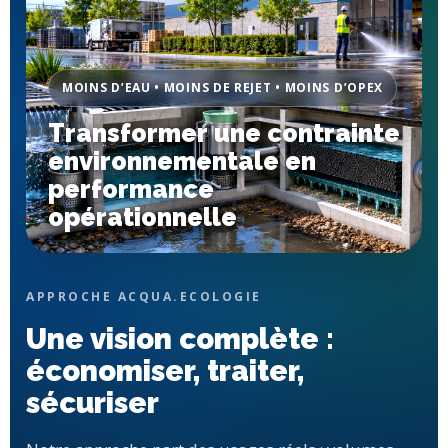
MOINS D’EAU • MOINS DE REJET • MOINS D’OPEX
Transformer une contrainte
environnementale en
performance
opérationnelle
APPROCHE ACQUA.ECOLOGIE
Une vision complète :
économiser, traiter,
sécuriser