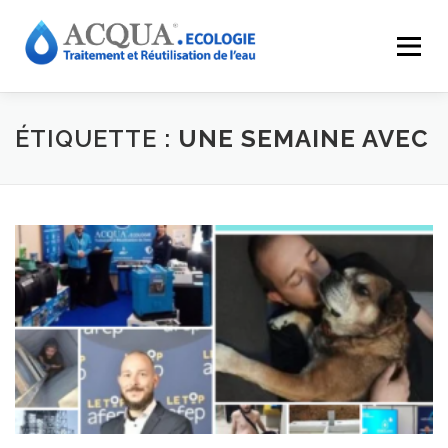
Menu
EXPERTISES
SOLUTIONS
APPLICATIONS
ÉTIQUETTE :
UNE SEMAINE AVEC
RÉALISATIONS
INNOVATIONS
LE GROUPE
RESSOURCES
CONTACT
ACQUA-SHOP