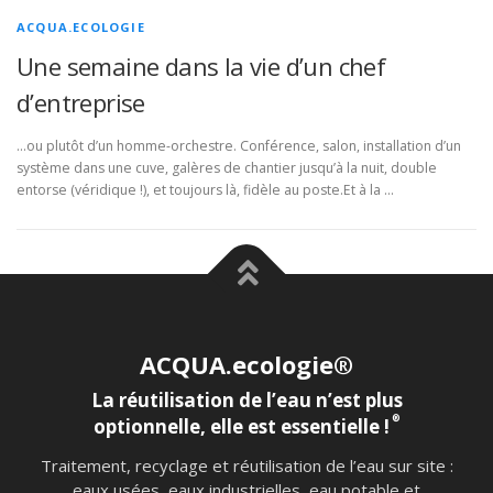
ACQUA.ECOLOGIE
Une semaine dans la vie d’un chef
d’entreprise
…ou plutôt d’un homme-orchestre. Conférence, salon, installation d’un
système dans une cuve, galères de chantier jusqu’à la nuit, double
entorse (véridique !), et toujours là, fidèle au poste.Et à la …
ACQUA.ecologie®
La réutilisation de l’eau n’est plus
®
optionnelle, elle est essentielle !
Traitement, recyclage et réutilisation de l’eau sur site :
eaux usées, eaux industrielles, eau potable et