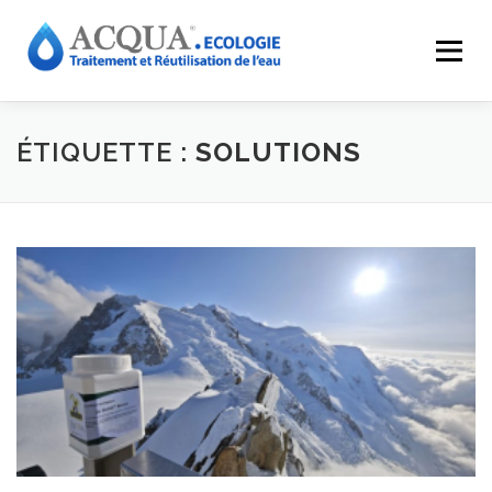
Menu
EXPERTISES
SOLUTIONS
APPLICATIONS
ÉTIQUETTE :
SOLUTIONS
RÉALISATIONS
INNOVATIONS
LE GROUPE
RESSOURCES
CONTACT
ACQUA-SHOP