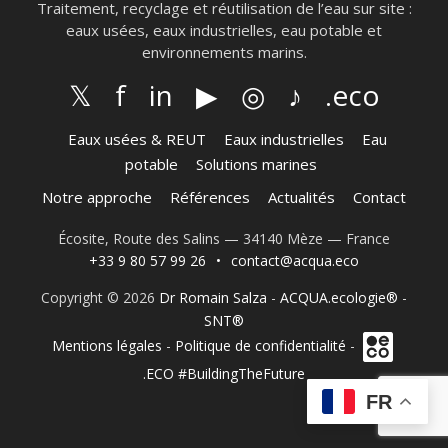
Traitement, recyclage et réutilisation de l’eau sur site :
eaux usées, eaux industrielles, eau potable et
environnements marins.
𝕏
f
in
▶
◎
♪
.eco
Eaux usées & REUT
Eaux industrielles
Eau
potable
Solutions marines
Notre approche
Références
Actualités
Contact
Écosite, Route des Salins — 34140 Mèze — France
+33 9 80 57 99 26
•
contact@acqua.eco
Copyright © 2026
Dr Romain Salza
-
ACQUA.ecologie®
-
SNT®
Mentions légales
-
Politique de confidentialité
-
.ECO #BuildingTheFuture
FR