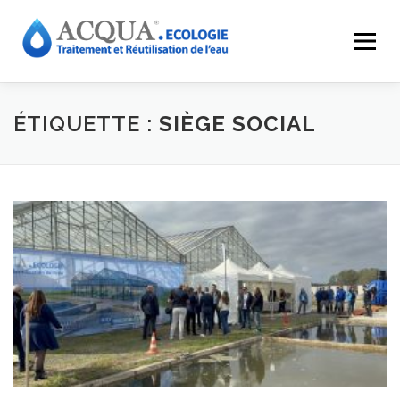
Menu
EXPERTISES
SOLUTIONS
APPLICATIONS
ÉTIQUETTE :
SIÈGE SOCIAL
RÉALISATIONS
INNOVATIONS
LE GROUPE
RESSOURCES
CONTACT
ACQUA-SHOP