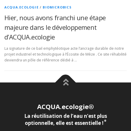
ACQUA.ECOLOGIE
/
BIOMICROBICS
Hier, nous avons franchi une étape
majeure dans le développement
d’ACQUA.ecologie
La signature de ce bail emphytéotique acte l’ancrage durable de notre
projet industriel et technologique à l’Écosite de Mèze . Ce site réhabilité
deviendra un pôle de référence dédié à …
ACQUA.ecologie®
La réutilisation de l’eau n’est plus
®
optionnelle, elle est essentielle !