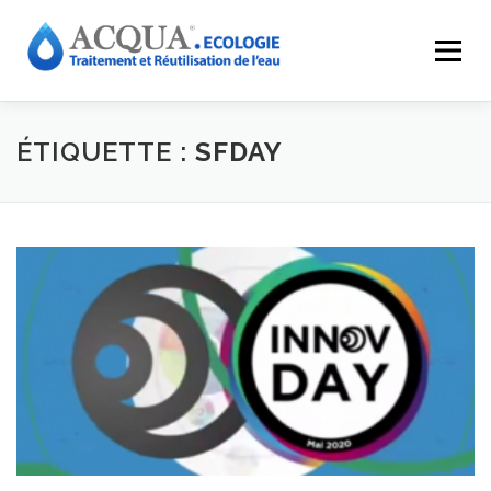
Menu
EXPERTISES
SOLUTIONS
APPLICATIONS
ÉTIQUETTE :
SFDAY
RÉALISATIONS
INNOVATIONS
LE GROUPE
RESSOURCES
CONTACT
ACQUA-SHOP