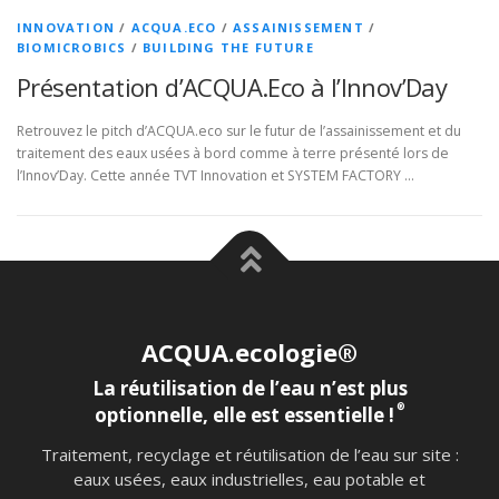
INNOVATION
/
ACQUA.ECO
/
ASSAINISSEMENT
/
BIOMICROBICS
/
BUILDING THE FUTURE
Présentation d’ACQUA.Eco à l’Innov’Day
Retrouvez le pitch d’ACQUA.eco sur le futur de l’assainissement et du
traitement des eaux usées à bord comme à terre présenté lors de
l’Innov’Day. Cette année TVT Innovation et SYSTEM FACTORY …
ACQUA.ecologie®
La réutilisation de l’eau n’est plus
®
optionnelle, elle est essentielle !
Traitement, recyclage et réutilisation de l’eau sur site :
eaux usées, eaux industrielles, eau potable et