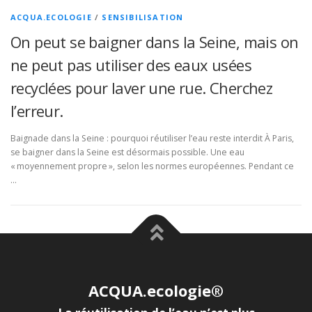
ACQUA.ECOLOGIE
/
SENSIBILISATION
On peut se baigner dans la Seine, mais on
ne peut pas utiliser des eaux usées
recyclées pour laver une rue. Cherchez
l’erreur.
Baignade dans la Seine : pourquoi réutiliser l’eau reste interdit À Paris,
se baigner dans la Seine est désormais possible. Une eau
« moyennement propre », selon les normes européennes. Pendant ce
…
ACQUA.ecologie®