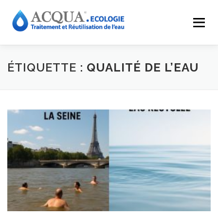
Menu
EXPERTISES
SOLUTIONS
APPLICATIONS
ÉTIQUETTE :
QUALITÉ DE L’EAU
RÉALISATIONS
INNOVATIONS
LE GROUPE
RESSOURCES
CONTACT
ACQUA-SHOP