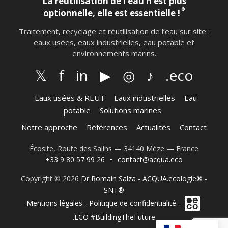
La réutilisation de l’eau n’est plus
®
optionnelle, elle est essentielle !
Traitement, recyclage et réutilisation de l’eau sur site :
eaux usées, eaux industrielles, eau potable et
environnements marins.
𝕏
f
in
▶
◎
♪
.eco
Eaux usées & REUT
Eaux industrielles
Eau
potable
Solutions marines
Notre approche
Références
Actualités
Contact
Écosite, Route des Salins — 34140 Mèze — France
+33 9 80 57 99 26
•
contact@acqua.eco
Copyright © 2026
Dr Romain Salza
-
ACQUA.ecologie®
-
SNT®
Mentions légales
-
Politique de confidentialité
-
.ECO #BuildingTheFuture