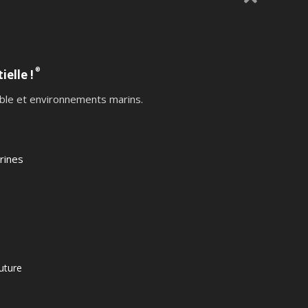
®
ielle !
table et environnements marins.
rines
uture