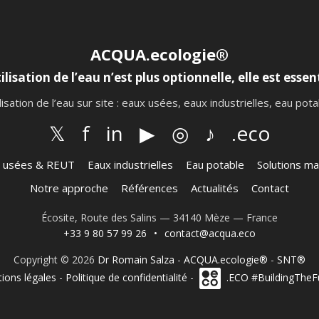
ACQUA.ecologie®
ilisation de l’eau n’est plus optionnelle, elle est essent
lisation de l’eau sur site : eaux usées, eaux industrielles, eau po
𝕏
f
in
▶
◎
♪
.eco
 usées & REUT
Eaux industrielles
Eau potable
Solutions ma
Notre approche
Références
Actualités
Contact
Écosite, Route des Salins — 34140 Mèze — France
+33 9 80 57 99 26
•
contact@acqua.eco
Copyright © 2026
Dr Romain Salza
-
ACQUA.ecologie®
-
SNT®
ions légales
-
Politique de confidentialité
-
.ECO #BuildingTheF