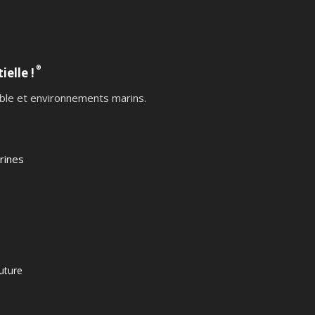
®
ielle !
table et environnements marins.
rines
uture