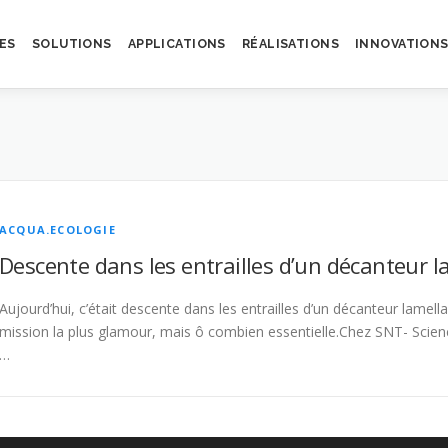
ES
SOLUTIONS
APPLICATIONS
RÉALISATIONS
INNOVATION
ACQUA.ECOLOGIE
Descente dans les entrailles d’un décanteur l
Aujourd’hui, c’était descente dans les entrailles d’un décanteur lamel
mission la plus glamour, mais ô combien essentielle.Chez SNT- Scie
…