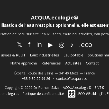
ACQUA.ecologie®
ilisation de l’eau n’est plus optionnelle, elle est essent
lisation de l’eau sur site : eaux usées, eaux industrielles, eau po
𝕏
f
in
▶
◎
♪
.eco
 usées & REUT
Eaux industrielles
Eau potable
Solutions ma
Notre approche
Références
Actualités
Contact
Écosite, Route des Salins — 34140 Mèze — France
+33 9 80 57 99 26
•
contact@acqua.eco
Copyright © 2026
Dr Romain Salza
-
ACQUA.ecologie®
-
SNT®
ions légales
-
Politique de confidentialité
-
.ECO #BuildingTheF