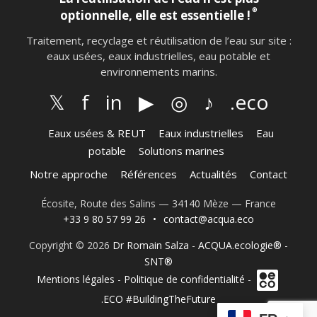
®
optionnelle, elle est essentielle !
Traitement, recyclage et réutilisation de l’eau sur site :
eaux usées, eaux industrielles, eau potable et
environnements marins.
𝕏
f
in
▶
◎
♪
.eco
Eaux usées & REUT
Eaux industrielles
Eau
potable
Solutions marines
Notre approche
Références
Actualités
Contact
Écosite, Route des Salins — 34140 Mèze — France
+33 9 80 57 99 26
•
contact@acqua.eco
Copyright © 2026
Dr Romain Salza
-
ACQUA.ecologie®
-
SNT®
Mentions légales
-
Politique de confidentialité
-
.ECO #BuildingTheFuture