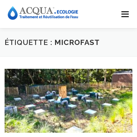
Menu
EXPERTISES
SOLUTIONS
APPLICATIONS
ÉTIQUETTE :
MICROFAST
RÉALISATIONS
INNOVATIONS
LE GROUPE
RESSOURCES
CONTACT
ACQUA-SHOP