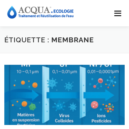
Menu
EXPERTISES
SOLUTIONS
APPLICATIONS
ÉTIQUETTE :
MEMBRANE
RÉALISATIONS
INNOVATIONS
LE GROUPE
RESSOURCES
CONTACT
ACQUA-SHOP