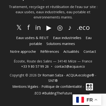
Traitement, recyclage et réutilisation de l’eau sur site :
eaux usées, eaux industrielles, eau potable et
environnements marins.
𝕏
f
in
▶
◎
♪
.eco
Eaux usées & REUT
Eaux industrielles
Eau
potable
Solutions marines
Notre approche
Références
Actualités
Contact
Écosite, Route des Salins — 34140 Mèze — France
+33 9 80 57 99 26
•
contact@acqua.eco
Copyright © 2026
Dr Romain Salza
-
ACQUA.ecologie®
-
SNT®
Mentions légales
-
Politique de confidentialité
-
.ECO #BuildingTheFuture
FR