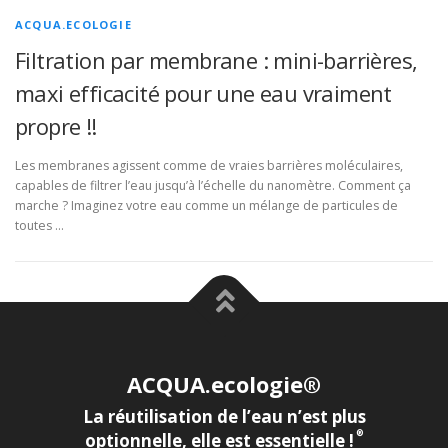
ACQUA.ECOLOGIE
Filtration par membrane : mini-barrières,
maxi efficacité pour une eau vraiment
propre !!
Les membranes agissent comme de vraies barrières moléculaires,
capables de filtrer l’eau jusqu’à l’échelle du nanomètre. Comment ça
marche ? Imaginez votre eau comme un mélange de particules de
toutes …
ACQUA.ecologie®
La réutilisation de l’eau n’est plus
®
optionnelle, elle est essentielle !