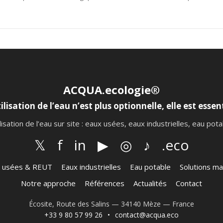
ACQUA.ecologie®
ilisation de l’eau n’est plus optionnelle, elle est essent
lisation de l’eau sur site : eaux usées, eaux industrielles, eau po
𝕏
f
in
▶
◎
♪
.eco
 usées & REUT
Eaux industrielles
Eau potable
Solutions ma
Notre approche
Références
Actualités
Contact
Écosite, Route des Salins — 34140 Mèze — France
+33 9 80 57 99 26
•
contact@acqua.eco