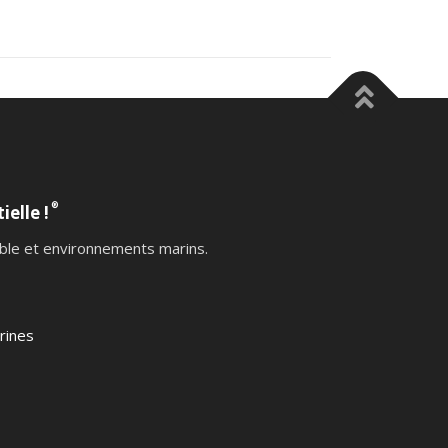
®
ielle !
table et environnements marins.
rines