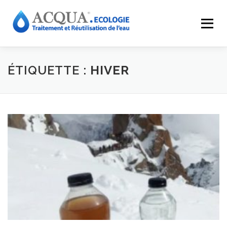
Menu
EXPERTISES
SOLUTIONS
APPLICATIONS
ÉTIQUETTE :
HIVER
RÉALISATIONS
INNOVATIONS
LE GROUPE
RESSOURCES
CONTACT
ACQUA-SHOP