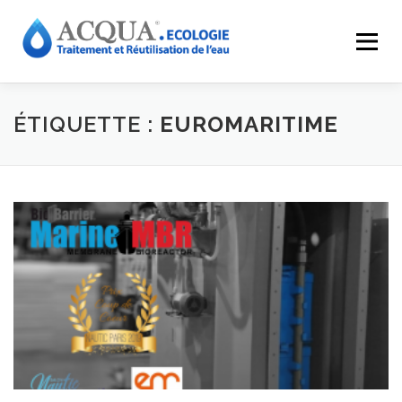
Menu
EXPERTISES
SOLUTIONS
APPLICATIONS
ÉTIQUETTE :
EUROMARITIME
RÉALISATIONS
INNOVATIONS
LE GROUPE
RESSOURCES
CONTACT
ACQUA-SHOP