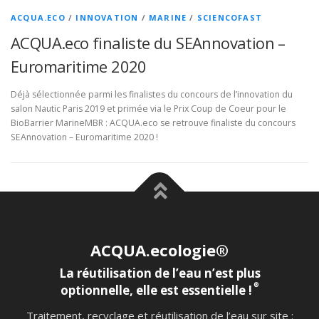
ACQUA.ECO
/
INNOVATION
/
MARINE
/
SCIENCOFAST
ACQUA.eco finaliste du SEAnnovation –
Euromaritime 2020
Déjà sélectionnée parmi les finalistes du concours de l’innovation du
salon Nautic Paris 2019 et primée via le Prix Coup de Coeur pour le
BioBarrier MarineMBR : ACQUA.eco se retrouve finaliste du concours
SEAnnovation – Euromaritime 2020 !
ACQUA.ecologie®
La réutilisation de l’eau n’est plus
®
optionnelle, elle est essentielle !
Traitement, recyclage et réutilisation de l’eau sur site :