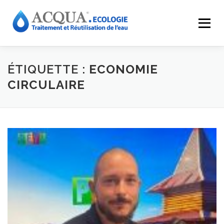
Menu
EXPERTISES
SOLUTIONS
APPLICATIONS
ÉTIQUETTE :
ECONOMIE
CIRCULAIRE
RÉALISATIONS
INNOVATIONS
LE GROUPE
RESSOURCES
CONTACT
ACQUA-SHOP