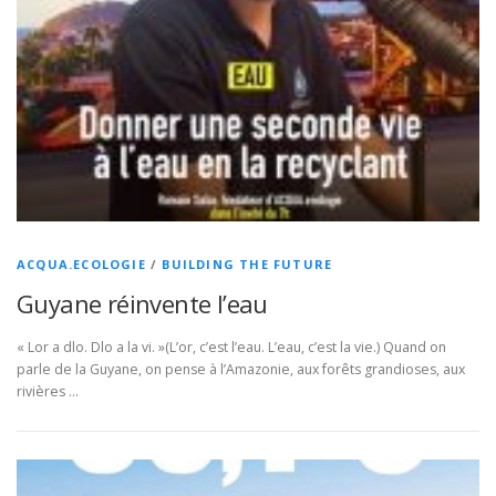
ACQUA.ECOLOGIE
/
BUILDING THE FUTURE
Guyane réinvente l’eau
« Lor a dlo. Dlo a la vi. »(L’or, c’est l’eau. L’eau, c’est la vie.) Quand on
parle de la Guyane, on pense à l’Amazonie, aux forêts grandioses, aux
rivières …