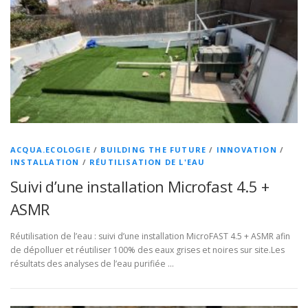
ACQUA.ECOLOGIE
/
BUILDING THE FUTURE
/
INNOVATION
/
INSTALLATION
/
RÉUTILISATION DE L'EAU
Suivi d’une installation Microfast 4.5 +
ASMR
Réutilisation de l’eau : suivi d’une installation MicroFAST 4.5 + ASMR afin
de dépolluer et réutiliser 100% des eaux grises et noires sur site.Les
résultats des analyses de l’eau purifiée …