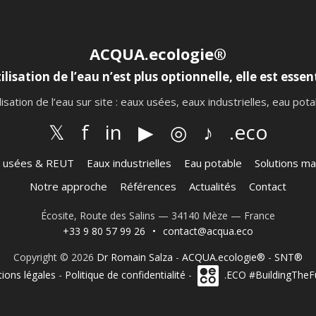
ACQUA.ecologie®
ilisation de l’eau n’est plus optionnelle, elle est essent
lisation de l’eau sur site : eaux usées, eaux industrielles, eau po
𝕏
f
in
▶
◎
♪
.eco
 usées & REUT
Eaux industrielles
Eau potable
Solutions ma
Notre approche
Références
Actualités
Contact
Écosite, Route des Salins — 34140 Mèze — France
+33 9 80 57 99 26
•
contact@acqua.eco
Copyright © 2026
Dr Romain Salza
-
ACQUA.ecologie®
-
SNT®
ions légales
-
Politique de confidentialité
-
.ECO #BuildingTheF