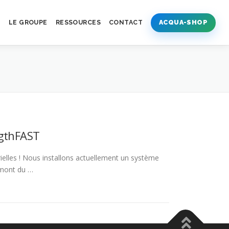
S
LE GROUPE
RESSOURCES
CONTACT
ACQUA-SHOP
ngthFAST
ielles ! Nous installons actuellement un système
amont du …