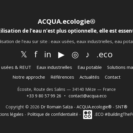
ACQUA.ecologie®
ilisation de l’eau n’est plus optionnelle, elle est essent
lisation de l’eau sur site : eaux usées, eaux industrielles, eau po
𝕏
f
in
▶
◎
♪
.eco
 usées & REUT
Eaux industrielles
Eau potable
Solutions ma
Notre approche
Références
Actualités
Contact
Écosite, Route des Salins — 34140 Mèze — France
+33 9 80 57 99 26
•
contact@acqua.eco
Copyright © 2026
Dr Romain Salza
-
ACQUA.ecologie®
-
SNT®
ions légales
-
Politique de confidentialité
-
.ECO #BuildingTheF