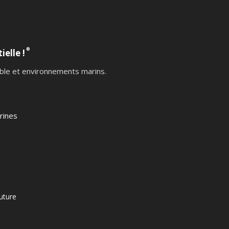
®
ielle !
table et environnements marins.
rines
uture