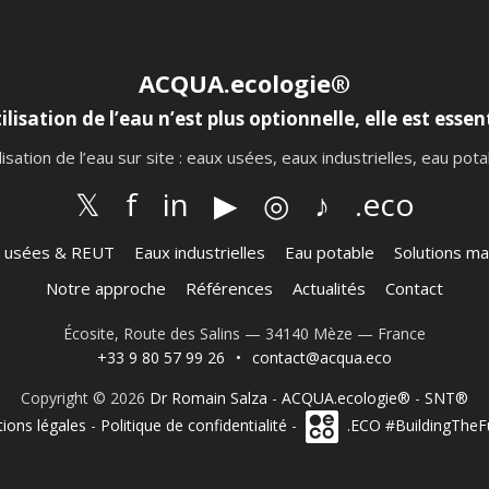
ACQUA.ecologie®
ilisation de l’eau n’est plus optionnelle, elle est essent
lisation de l’eau sur site : eaux usées, eaux industrielles, eau po
𝕏
f
in
▶
◎
♪
.eco
 usées & REUT
Eaux industrielles
Eau potable
Solutions ma
Notre approche
Références
Actualités
Contact
Écosite, Route des Salins — 34140 Mèze — France
+33 9 80 57 99 26
•
contact@acqua.eco
Copyright © 2026
Dr Romain Salza
-
ACQUA.ecologie®
-
SNT®
ions légales
-
Politique de confidentialité
-
.ECO #BuildingTheF