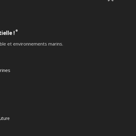
®
ielle !
table et environnements marins.
rines
uture