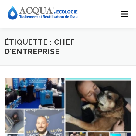
Menu
EXPERTISES
SOLUTIONS
APPLICATIONS
ÉTIQUETTE :
CHEF
D’ENTREPRISE
RÉALISATIONS
INNOVATIONS
LE GROUPE
RESSOURCES
CONTACT
ACQUA-SHOP