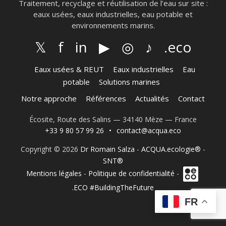
Traitement, recyclage et réutilisation de l’eau sur site :
eaux usées, eaux industrielles, eau potable et
environnements marins.
𝕏
f
in
▶
◎
♪
.eco
Eaux usées & REUT
Eaux industrielles
Eau
potable
Solutions marines
Notre approche
Références
Actualités
Contact
Écosite, Route des Salins — 34140 Mèze — France
+33 9 80 57 99 26
•
contact@acqua.eco
Copyright © 2026
Dr Romain Salza
-
ACQUA.ecologie®
-
SNT®
Mentions légales
-
Politique de confidentialité
-
.ECO #BuildingTheFuture
FR