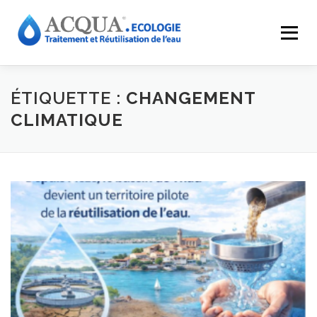
Menu
EXPERTISES
SOLUTIONS
APPLICATIONS
ÉTIQUETTE :
CHANGEMENT
CLIMATIQUE
RÉALISATIONS
INNOVATIONS
LE GROUPE
RESSOURCES
CONTACT
ACQUA-SHOP