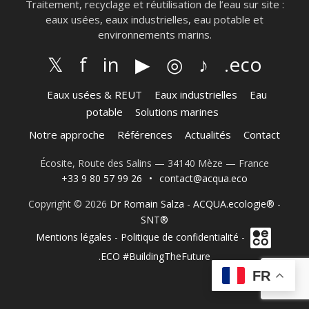
Traitement, recyclage et réutilisation de l’eau sur site :
eaux usées, eaux industrielles, eau potable et
environnements marins.
𝕏
f
in
▶
◎
♪
.eco
Eaux usées & REUT
Eaux industrielles
Eau
potable
Solutions marines
Notre approche
Références
Actualités
Contact
Écosite, Route des Salins — 34140 Mèze — France
+33 9 80 57 99 26
•
contact@acqua.eco
Copyright © 2026
Dr Romain Salza
-
ACQUA.ecologie®
-
SNT®
Mentions légales
-
Politique de confidentialité
-
.ECO #BuildingTheFuture
FR