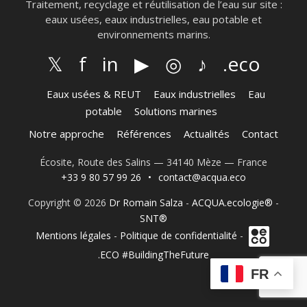
Traitement, recyclage et réutilisation de l’eau sur site :
eaux usées, eaux industrielles, eau potable et
environnements marins.
𝕏
f
in
▶
◎
♪
.eco
Eaux usées & REUT
Eaux industrielles
Eau
potable
Solutions marines
Notre approche
Références
Actualités
Contact
Écosite, Route des Salins — 34140 Mèze — France
+33 9 80 57 99 26
•
contact@acqua.eco
Copyright © 2026
Dr Romain Salza
-
ACQUA.ecologie®
-
SNT®
Mentions légales
-
Politique de confidentialité
-
.ECO #BuildingTheFuture
FR