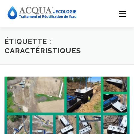
Menu
EXPERTISES
SOLUTIONS
APPLICATIONS
ÉTIQUETTE :
CARACTÉRISTIQUES
RÉALISATIONS
INNOVATIONS
LE GROUPE
RESSOURCES
CONTACT
ACQUA-SHOP