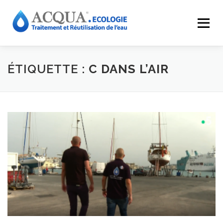
Menu
EXPERTISES
SOLUTIONS
APPLICATIONS
ÉTIQUETTE :
C DANS L’AIR
RÉALISATIONS
INNOVATIONS
LE GROUPE
RESSOURCES
CONTACT
ACQUA-SHOP