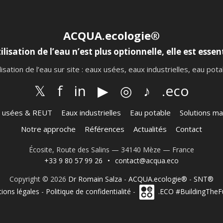
ACQUA.ecologie®
ilisation de l’eau n’est plus optionnelle, elle est essent
lisation de l’eau sur site : eaux usées, eaux industrielles, eau po
𝕏
f
in
▶
◎
♪
.eco
 usées & REUT
Eaux industrielles
Eau potable
Solutions ma
Notre approche
Références
Actualités
Contact
Écosite, Route des Salins — 34140 Mèze — France
+33 9 80 57 99 26
•
contact@acqua.eco
Copyright © 2026
Dr Romain Salza
-
ACQUA.ecologie®
-
SNT®
ions légales
-
Politique de confidentialité
-
.ECO #BuildingTheF