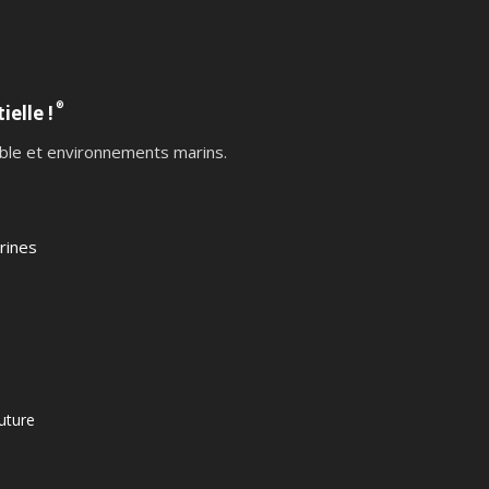
®
ielle !
table et environnements marins.
rines
uture