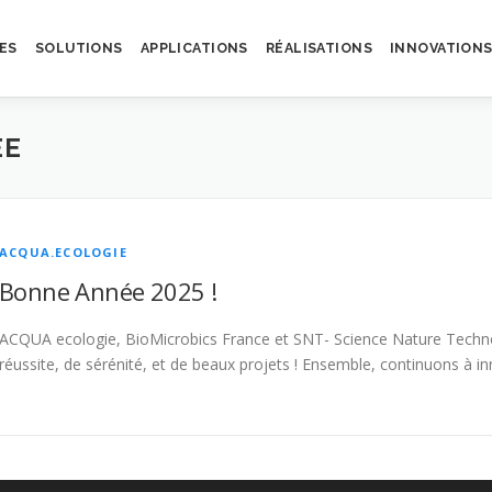
ES
SOLUTIONS
APPLICATIONS
RÉALISATIONS
INNOVATION
ÉE
ACQUA.ECOLOGIE
Bonne Année 2025 !
ACQUA ecologie, BioMicrobics France et SNT- Science Nature Techno
réussite, de sérénité, et de beaux projets ! Ensemble, continuons à in