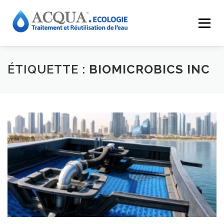
Menu
EXPERTISES
SOLUTIONS
APPLICATIONS
ÉTIQUETTE :
BIOMICROBICS INC
RÉALISATIONS
INNOVATIONS
LE GROUPE
RESSOURCES
CONTACT
ACQUA-SHOP